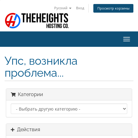
Русский
Вход
Просмотр корзины
Пере
нави
Упс, возникла
проблема...
Категории
Действия