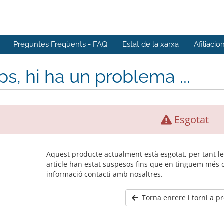
Preguntes Freqüents - FAQ
Estat de la xarxa
Afiliacio
s, hi ha un problema ...
Esgotat
Aquest producte actualment està esgotat, per tant 
article han estat suspesos fins que en tinguem més 
informació contacti amb nosaltres.
Torna enrere i torni a p