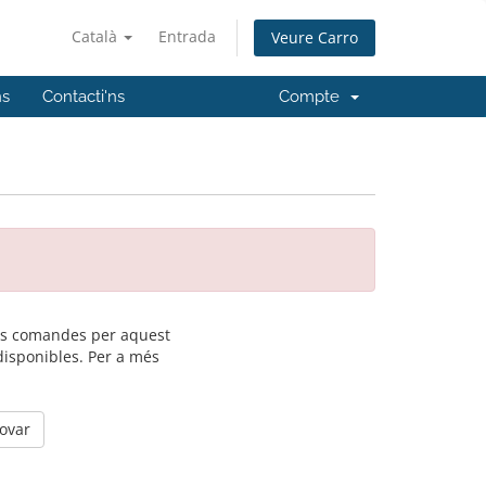
Català
Entrada
Veure Carro
ns
Contacti'ns
Compte
les comandes per aquest
disponibles. Per a més
rovar