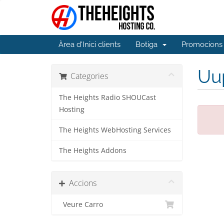
Àrea d'Inici clients
Botiga
Promocions
Uup
Categories
The Heights Radio SHOUCast
Hosting
The Heights WebHosting Services
The Heights Addons
Accions
Veure Carro