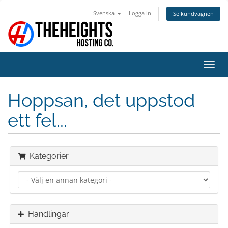
Svenska
Logga in
Se kundvagnen
Växla
navig
Hoppsan, det uppstod
ett fel...
Kategorier
Handlingar