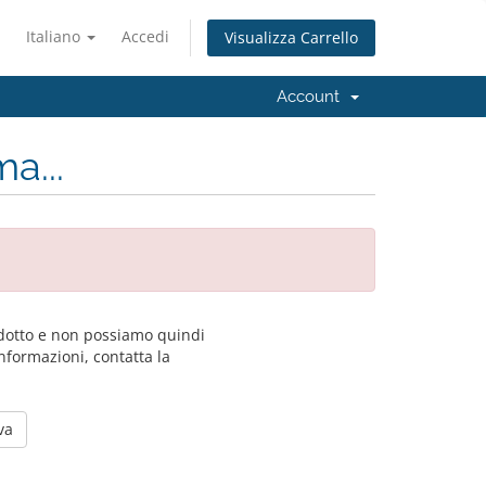
Italiano
Accedi
Visualizza Carrello
Account
a...
dotto e non possiamo quindi
informazioni, contatta la
va