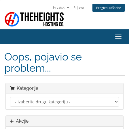
Hrvatski
Prijava
Pregled košarice
Preba
navig
Oops, pojavio se
problem...
Kategorije
Akcije