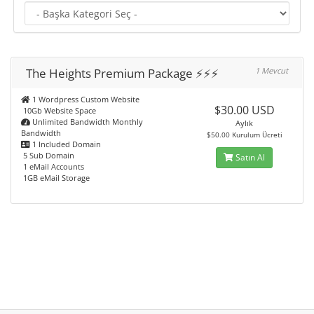
The Heights Premium Package ⚡️⚡️⚡️
1 Mevcut
1 Wordpress Custom Website
$30.00 USD
10Gb Website Space
Unlimited Bandwidth Monthly
Aylık
Bandwidth
$50.00 Kurulum Ücreti
1 Included Domain
5 Sub Domain
Satın Al
1 eMail Accounts
1GB eMail Storage