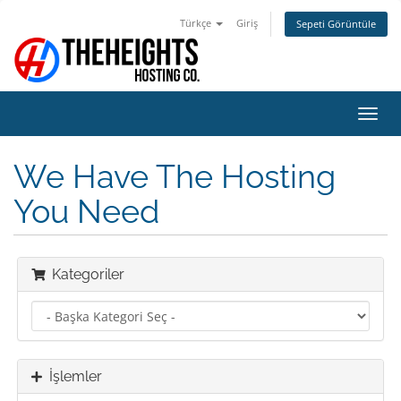
Türkçe
Giriş
Sepeti Görüntüle
Gezi
değiş
We Have The Hosting
You Need
Kategoriler
İşlemler